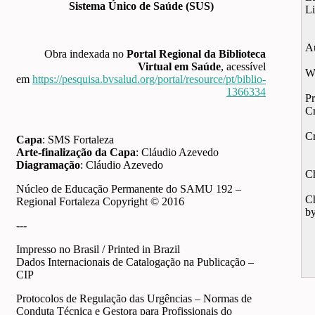
Sistema Único de Saúde (SUS)
Li
A
Obra indexada no
Portal Regional da Biblioteca
Virtual em Saúde
, acessível
W
em
https://pesquisa.bvsalud.org/portal/resource/pt/biblio-
1366334
Pr
Cr
Cr
Capa
: SMS Fortaleza
Arte-finalização da Capa
: Cláudio Azevedo
Diagramação
: Cláudio Azevedo
C
Núcleo de Educação Permanente do SAMU 192 –
C
Regional Fortaleza Copyright © 2016
b
---
Impresso no Brasil / Printed in Brazil
Dados Internacionais de Catalogação na Publicação –
CIP
Protocolos de Regulação das Urgências – Normas de
Conduta Técnica e Gestora para Profissionais do